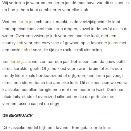
Wij vertellen je waarom een leren jas dé musthave van dit seizoen is
en hoe je hem kunt combineren voor elke look.
Wat een
leren jas
echt uniek maakt, is de veelzijdigheid. Je kunt
hem op eindeloos veel manieren dragen, zowel in de herfst als in de
winter. Over een zwierige jurk voor een speelse look, met een
chunky
knit
voor een cozy vibe of gewoon op je favoriete
jeans
met
een basic
t-shirt
voor die tijdloze rock-‘n-roll uitstraling.
Een
leren jas
is niet zomaar een jas. Het is een item dat jouw outfit
direct karakter geeft. Of je nu kiest voor zwart, bruin, of zelfs een
trendy kleur zoals bordeauxrood of olijfgroen, een leren jas voegt
direct een stoere touch toe aan elke look. Dit seizoen zien we vooral
klassieke modellen terugkomen met een moderne twist. Denk aan
ritsdetails, studs of oversized silhouetten die de perfecte mix
vormen tussen casual en edgy.
DE
BIKERJACK
Dit klassieke model blijft een favoriet. Een getailleerde
leren