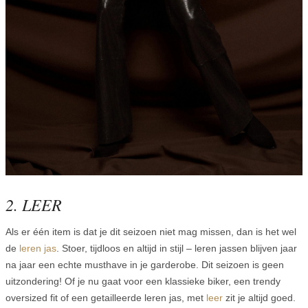
2. LEER
Als er één item is dat je dit seizoen niet mag missen, dan is het wel
de
leren jas
. Stoer, tijdloos en altijd in stijl – leren jassen blijven jaar
na jaar een echte musthave in je garderobe. Dit seizoen is geen
uitzondering! Of je nu gaat voor een klassieke biker, een trendy
oversized fit of een getailleerde leren jas, met
leer
zit je altijd goed.