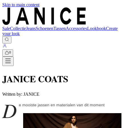
Skip to main content
Sale
Collectie
Jeans
Schoenen
Tassen
Accessories
Lookbook
Create
your look
0
JANICE COATS
Written by:
JANICE
D
e mooiste jassen en materialen van dit moment