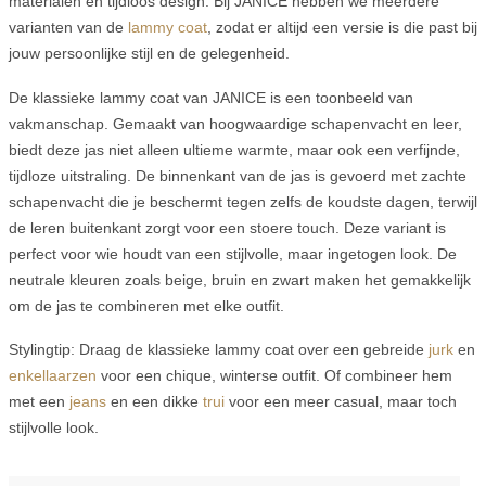
materialen en tijdloos design. Bij JANICE hebben we meerdere
varianten van de
lammy coat
, zodat er altijd een versie is die past bij
jouw persoonlijke stijl en de gelegenheid.
De klassieke lammy coat van JANICE is een toonbeeld van
vakmanschap. Gemaakt van hoogwaardige schapenvacht en leer,
biedt deze jas niet alleen ultieme warmte, maar ook een verfijnde,
tijdloze uitstraling. De binnenkant van de jas is gevoerd met zachte
schapenvacht die je beschermt tegen zelfs de koudste dagen, terwijl
de leren buitenkant zorgt voor een stoere touch. Deze variant is
perfect voor wie houdt van een stijlvolle, maar ingetogen look. De
neutrale kleuren zoals beige, bruin en zwart maken het gemakkelijk
om de jas te combineren met elke outfit.
Stylingtip: Draag de klassieke lammy coat over een gebreide
jurk
en
enkellaarzen
voor een chique, winterse outfit. Of combineer hem
met een
jeans
en een dikke
trui
voor een meer casual, maar toch
stijlvolle look.