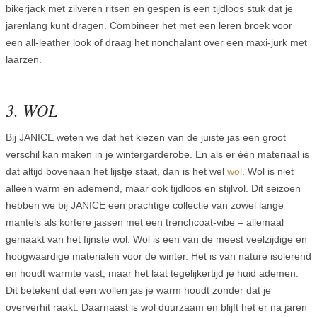
bikerjack met zilveren ritsen en gespen is een tijdloos stuk dat je
jarenlang kunt dragen. Combineer het met een leren broek voor
een all-leather look of draag het nonchalant over een maxi-jurk met
laarzen.
3. WOL
Bij JANICE weten we dat het kiezen van de juiste jas een groot
verschil kan maken in je wintergarderobe. En als er één materiaal is
dat altijd bovenaan het lijstje staat, dan is het wel
wol
. Wol is niet
alleen warm en ademend, maar ook tijdloos en stijlvol. Dit seizoen
hebben we bij JANICE een prachtige collectie van zowel lange
mantels als kortere jassen met een trenchcoat-vibe – allemaal
gemaakt van het fijnste wol. Wol is een van de meest veelzijdige en
hoogwaardige materialen voor de winter. Het is van nature isolerend
en houdt warmte vast, maar het laat tegelijkertijd je huid ademen.
Dit betekent dat een wollen jas je warm houdt zonder dat je
oververhit raakt. Daarnaast is wol duurzaam en blijft het er na jaren