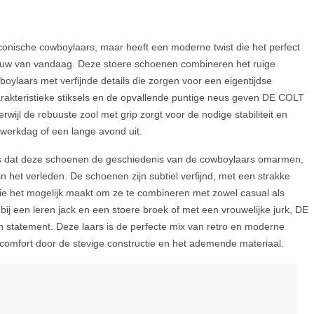
conische cowboylaars, maar heeft een moderne twist die het perfect
uw van vandaag. Deze stoere schoenen combineren het ruige
boylaars met verfijnde details die zorgen voor een eigentijdse
 karakteristieke stiksels en de opvallende puntige neus geven DE COLT
rwijl de robuuste zool met grip zorgt voor de nodige stabiliteit en
e werkdag of een lange avond uit.
s dat deze schoenen de geschiedenis van de cowboylaars omarmen,
n in het verleden. De schoenen zijn subtiel verfijnd, met een strakke
ie het mogelijk maakt om ze te combineren met zowel casual als
t bij een leren jack en een stoere broek of met een vrouwelijke jurk, DE
n statement. Deze laars is de perfecte mix van retro en moderne
l comfort door de stevige constructie en het ademende materiaal.