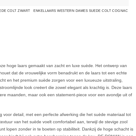
EDE COLT ZWART
ENKELLAARS WESTERN DAMES SUEDE COLT COGNAC
loze hoge laars gemaakt van zacht en luxe suède. Het ontwerp van
ouet dat de vrouwelijke vorm benadrukt en de laars tot een echte
ht en het premium suède zorgen voor een luxueuze uitstraling,
troomlijnde look creëert die zowel elegant als krachtig is. Deze laars
udere maanden, maar ook een statement-piece voor een avondje uit of
oor detail, met een perfecte afwerking die het suède materiaal tot
textuur van het suède voelt comfortabel aan, terwijl de stevige zool
unt lopen zonder in te boeten op stabiliteit. Dankzij de hoge schacht is