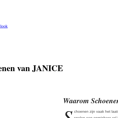
 look
enen van JANICE
Waarom Schoenen 
S
choenen zijn vaak het laat
spelen een onmisbare rol i