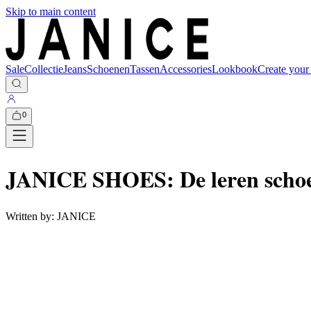
Skip to main content
Sale
Collectie
Jeans
Schoenen
Tassen
Accessories
Lookbook
Create your
0
JANICE SHOES: De leren scho
Written by:
JANICE