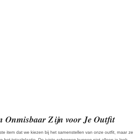
Onmisbaar Zijn voor Je Outfit
ste item dat we kiezen bij het samenstellen van onze outfit, maar ze
n het totaalplaatje. De juiste schoenen kunnen niet alleen je look