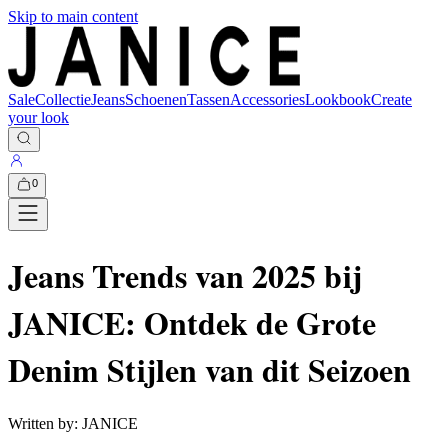
Skip to main content
Sale
Collectie
Jeans
Schoenen
Tassen
Accessories
Lookbook
Create
your look
0
Jeans Trends van 2025 bij
JANICE: Ontdek de Grote
Denim Stijlen van dit Seizoen
Written by:
JANICE