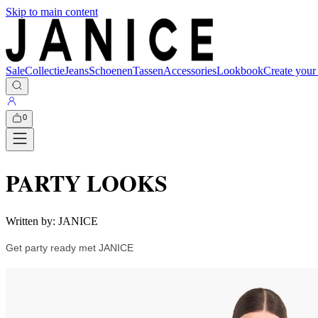
Skip to main content
Sale
Collectie
Jeans
Schoenen
Tassen
Accessories
Lookbook
Create your
0
PARTY LOOKS
Written by:
JANICE
Get party ready met JANICE