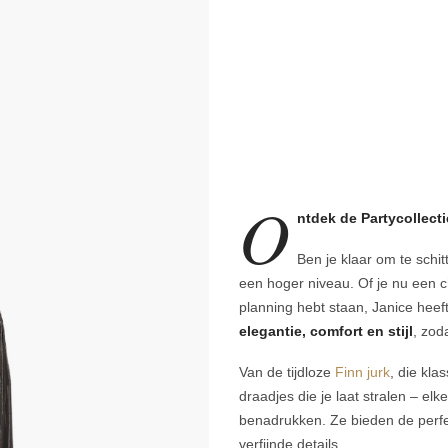
O
ntdek de Partycollect
Ben je klaar om te schi
een hoger niveau. Of je nu een 
planning hebt staan, Janice heeft
elegantie, comfort en stijl
, zod
Van de tijdloze
Finn jurk
, die kla
draadjes die je laat stralen – elk
benadrukken. Ze bieden de perfe
verfijnde details.