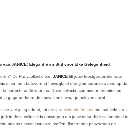
ie van JANICE: Elegantie en Stijl voor Elke Gelegenheid
tteren? De Partycollectie van
JANICE
tilt jouw feestgarderobe naar
chic diner, een betoverend huwelijk, of een glamoureuze avond op de
 de perfecte outfit voor jou. Deze collectie combineert moeiteloos
at je gegarandeerd de show steelt, waar je ook verschijnt.
ssieke verfijning ademt, tot de
sprankelende Ari jurk
met subtiele lurex
e jurk in deze collectie is ontworpen om jouw natuurlijke schoonheid te
cte balans tussen luxueuze stoffen, flatterende pasvormen en