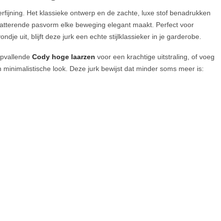
erfijning. Het klassieke ontwerp en de zachte, luxe stof benadrukken
de flatterende pasvorm elke beweging elegant maakt. Perfect voor
je uit, blijft deze jurk een echte stijlklassieker in je garderobe.
opvallende
Cody hoge laarzen
voor een krachtige uitstraling, of voeg
n minimalistische look. Deze jurk bewijst dat minder soms meer is: