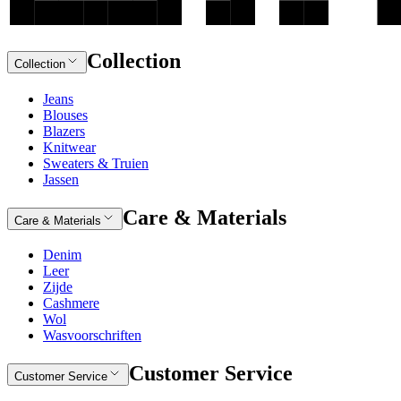
Collection
Collection
Jeans
Blouses
Blazers
Knitwear
Sweaters & Truien
Jassen
Care & Materials
Care & Materials
Denim
Leer
Zijde
Cashmere
Wol
Wasvoorschriften
Customer Service
Customer Service