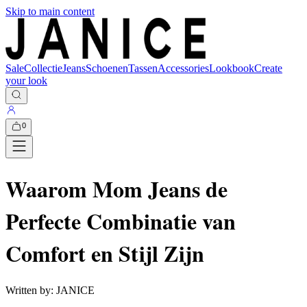
Skip to main content
Sale
Collectie
Jeans
Schoenen
Tassen
Accessories
Lookbook
Create
your look
0
Waarom Mom Jeans de
Perfecte Combinatie van
Comfort en Stijl Zijn
Written by:
JANICE