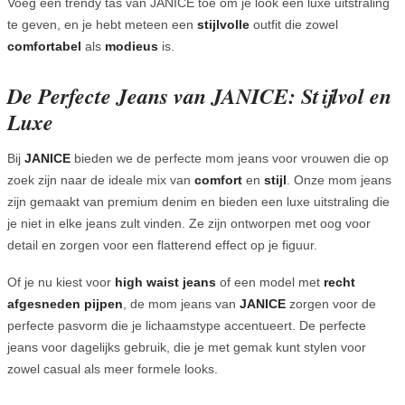
Voeg een trendy tas van JANICE toe om je look een luxe uitstraling
te geven, en je hebt meteen een
stijlvolle
outfit die zowel
comfortabel
als
modieus
is.
De Perfecte Jeans van JANICE: Stijlvol en
Luxe
Bij
JANICE
bieden we de perfecte mom jeans voor vrouwen die op
zoek zijn naar de ideale mix van
comfort
en
stijl
. Onze mom jeans
zijn gemaakt van premium denim en bieden een luxe uitstraling die
je niet in elke jeans zult vinden. Ze zijn ontworpen met oog voor
detail en zorgen voor een flatterend effect op je figuur.
Of je nu kiest voor
high waist jeans
of een model met
recht
afgesneden pijpen
, de mom jeans van
JANICE
zorgen voor de
perfecte pasvorm die je lichaamstype accentueert. De perfecte
jeans voor dagelijks gebruik, die je met gemak kunt stylen voor
zowel casual als meer formele looks.