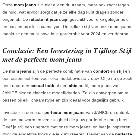
Onze
mom jeans
zijn niet alleen duurzaam, maar ook zacht tegen
de huid, wat ervoor zorgt dat je ze elke dag kunt dragen zonder
ongemak. De
relaxte fit jeans
zijn geschikt voor elke gelegenheid
en passen bij elk lichaamstype. De tijdloze stijl van onze mom jeans
maakt ze een must-have in je garderobe voor 2024 en ver daarna.
Conclusie: Een Investering in Tijdloze Stijl
met de perfecte mom jeans
De
mom jeans
zijn de perfecte combinatie van
comfort
en
stijl
en
een essentieel item voor elke modebewuste vrouw. Of je nu op zoek
bent naar een
casual look
of een
chic
outfit, mom jeans van
JANICE bieden eindeloze mogelijkheden. Ze zijn ontworpen om te
passen bij elk lichaamstype en zijn ideaal voor dagelijks gebruik.
Investeer in een paar
perfecte mom jeans
van JANICE en ontdek
de luxe, pasvorm en veelzijdigheid die jouw garderobe nodig heeft.
Geef je stijl een upgrade met onze mom jeans, en laat je inspireren
door de eindeloze looks die je kunt creëren. Geniet van de
perfecte