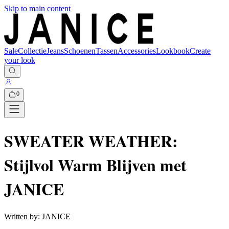
Skip to main content
Sale
Collectie
Jeans
Schoenen
Tassen
Accessories
Lookbook
Create
your look
0
SWEATER WEATHER:
Stijlvol Warm Blijven met
JANICE
Written by:
JANICE