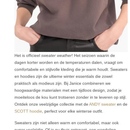
Het is officieel
sweater weather
! Het seizoen waarin de
dagen korter worden en de temperaturen dalen, vraagt om
comfortabele en stijlvolle kleding die je warm houdt. Sweaters
en hoodies zijn de ultieme winter essentials die zowel
praktisch als modieus zijn. Bij Janice combineren we
hoogwaardige materialen met een tijdloos design, zodat je
moeiteloos de kou kunt trotseren zonder in te leveren op stijl.
Ontdek onze veelzijdige collectie met de
ANDY sweater
en de
SCOTT hoodie
, perfect voor elke winterse outfit.
Sweaters zijn niet alleen warm en comfortabel, maar ook
super veelzijdig. Of je nu thuis ontspant, een wandeling