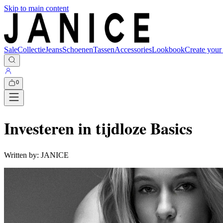
Skip to main content
Sale
Collectie
Jeans
Schoenen
Tassen
Accessories
Lookbook
Create your
0
Investeren in tijdloze Basics
Written by:
JANICE