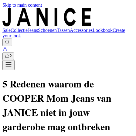
Skip to main content
Sale
Collectie
Jeans
Schoenen
Tassen
Accessories
Lookbook
Create
your look
0
5 Redenen waarom de
COOPER Mom Jeans van
JANICE niet in jouw
garderobe mag ontbreken