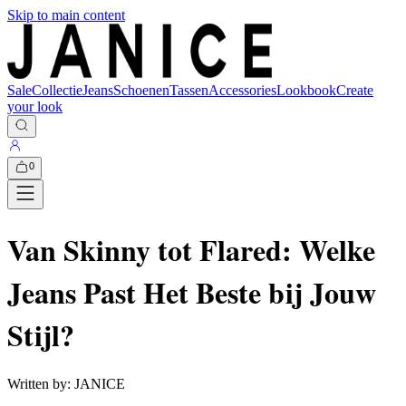
Skip to main content
Sale
Collectie
Jeans
Schoenen
Tassen
Accessories
Lookbook
Create
your look
0
Van Skinny tot Flared: Welke
Jeans Past Het Beste bij Jouw
Stijl?
Written by:
JANICE