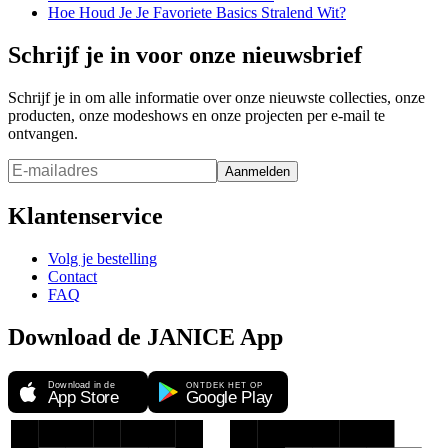
Hoe Houd Je Je Favoriete Basics Stralend Wit?
Schrijf je in voor onze nieuwsbrief
Schrijf je in om alle informatie over onze nieuwste collecties, onze
producten, onze modeshows en onze projecten per e-mail te
ontvangen.
Aanmelden
Klantenservice
Volg je bestelling
Contact
FAQ
Download de JANICE App