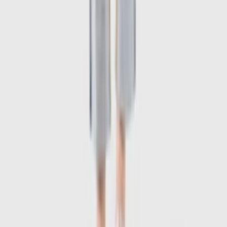
1
/
6
-
50
%
Uitverkocht