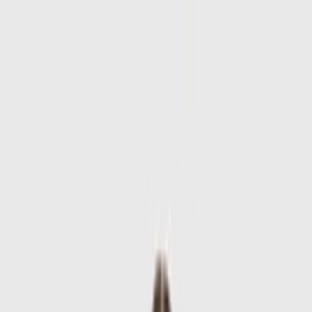
Skip to main content
Sale
Collectie
Jeans
Schoenen
Tassen
Accessories
Lookbook
Create
your look
0
-
50
%
Uitverkocht