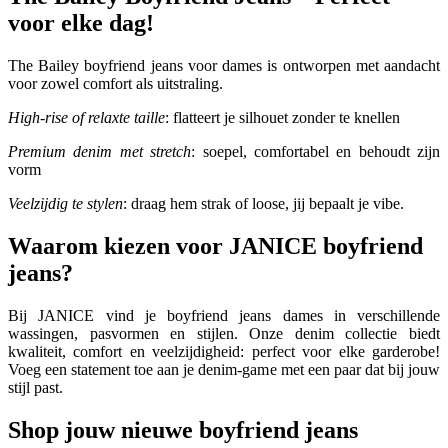
voor elke dag!
The Bailey boyfriend jeans voor dames is ontworpen met aandacht
voor zowel comfort als uitstraling.
High-rise of relaxte taille
: flatteert je silhouet zonder te knellen
Premium denim met stretch
: soepel, comfortabel en behoudt zijn
vorm
Veelzijdig te stylen
: draag hem strak of loose, jij bepaalt je vibe.
Waarom kiezen voor JANICE boyfriend
jeans?
Bij JANICE vind je boyfriend jeans dames in verschillende
wassingen, pasvormen en stijlen. Onze denim collectie biedt
kwaliteit, comfort en veelzijdigheid: perfect voor elke garderobe!
Voeg een statement toe aan je denim-game met een paar dat bij jouw
stijl past.
Shop jouw nieuwe boyfriend jeans