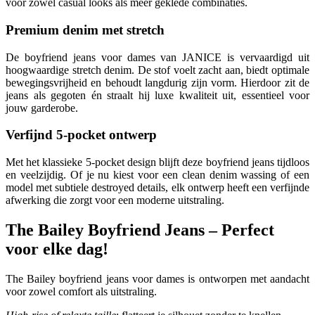
voor zowel casual looks als meer geklede combinaties.
Premium denim met stretch
De boyfriend jeans voor dames van JANICE is vervaardigd uit
hoogwaardige stretch denim. De stof voelt zacht aan, biedt optimale
bewegingsvrijheid en behoudt langdurig zijn vorm. Hierdoor zit de
jeans als gegoten én straalt hij luxe kwaliteit uit, essentieel voor
jouw garderobe.
Verfijnd 5-pocket ontwerp
Met het klassieke 5-pocket design blijft deze boyfriend jeans tijdloos
en veelzijdig. Of je nu kiest voor een clean denim wassing of een
model met subtiele destroyed details, elk ontwerp heeft een verfijnde
afwerking die zorgt voor een moderne uitstraling.
The Bailey Boyfriend Jeans – Perfect
voor elke dag!
The Bailey boyfriend jeans voor dames is ontworpen met aandacht
voor zowel comfort als uitstraling.