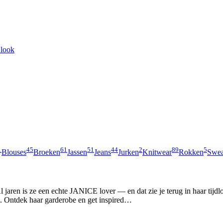
 look
1
45
61
51
44
2
89
5
Blouses
Broeken
Jassen
Jeans
Jurken
Knitwear
Rokken
Swea
Al jaren is ze een echte JANICE lover — en dat zie je terug in haar ti
ie. Ontdek haar garderobe en get inspired…