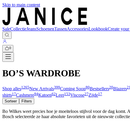
Skip to main content
Sale
Collectie
Jeans
Schoenen
Tassen
Accessories
Lookbook
Create your
0
BO’S WARDROBE
1265
399
80
20
2
Shop alles
New Arrivals
Coming Soon
Bestsellers
Blazers
17
94
62
153
27
17
shirts
Cashmere
Katoen
Leer
Viscose
Zijde
Sorteer
Filters
Bo Wilkes weet precies hoe je moeiteloos stijlvol voor de dag komt. 
Bosch selecteerde ze haar absolute favorieten uit de nieuwste collect