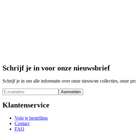
katoen
65 EUR
-
60
%
Uitverkocht
Levi Blouse
Levi Blouse
stretch denim
175 EUR
70 EUR
Schrijf je in voor onze nieuwsbrief
Schrijf je in om alle informatie over onze nieuwste collecties, onze 
Aanmelden
Klantenservice
Volg je bestelling
Contact
FAQ