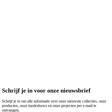
-
60
%
Uitverkocht
Lucas Vest
Lucas Vest
cashmere
225 EUR
90 EUR
-
60
%
Uitverkocht
Santos Sjaal
Santos Sjaal
cashmere
189,95 EUR
75,98 EUR
Schrijf je in voor onze nieuwsbrief
Schrijf je in om alle informatie over onze nieuwste collecties, onze
producten, onze modeshows en onze projecten per e-mail te
ontvangen.