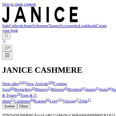
Skip to main content
Sale
Collectie
Jeans
Schoenen
Tassen
Accessories
Lookbook
Create
your look
0
JANICE CASHMERE
1265
399
Shop alles
New Arrivals
Coming
80
20
21
45
61
51
44
Soon
Bestsellers
Blazers
Blouses
Broeken
Jassen
Jeans
Ju
78
& Truien
Tops & T-
17
94
62
153
27
17
shirts
Cashmere
Katoen
Leer
Viscose
Zijde
Sorteer
Filters
JTNDaDElMjBjbGFzcyUzRCUyMnNyLW9ubHklMjIlM0VKQ