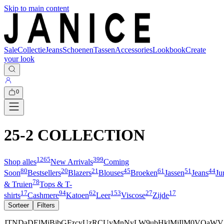
Skip to main content
Sale
Collectie
Jeans
Schoenen
Tassen
Accessories
Lookbook
Create
your look
0
25-2 COLLECTION
1265
399
Shop alles
New Arrivals
Coming
80
20
21
45
61
51
44
Soon
Bestsellers
Blazers
Blouses
Broeken
Jassen
Jeans
Ju
78
& Truien
Tops & T-
17
94
62
153
27
17
shirts
Cashmere
Katoen
Leer
Viscose
Zijde
Sorteer
Filters
JTNDaDElMjBjbGFzcyUzRCUyMnNyLW9ubHklMjIlM0VOaW