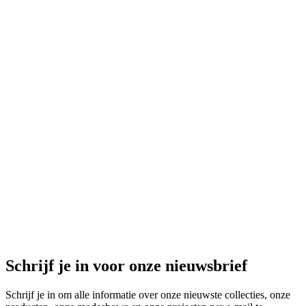
389,95 EUR
155,98 EUR
-
50
%
Uitverkocht
Kennedy Jas
Kennedy Jas
yak wol
489,95 EUR
244,98 EUR
-
50
%
Uitverkocht
Kygo Blouse
Kygo Blouse
katoen
169,95 EUR
84,98 EUR
Schrijf je in voor onze nieuwsbrief
Schrijf je in om alle informatie over onze nieuwste collecties, onze