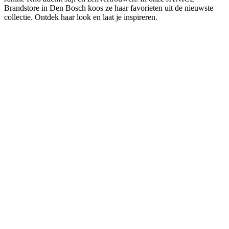
Brandstore in Den Bosch koos ze haar favorieten uit de nieuwste
collectie. Ontdek haar look en laat je inspireren.
-
60
%
Uitverkocht
Roman Laarzen
Roman Laarzen
leer
389,95 EUR
155,98 EUR
-
50
%
Uitverkocht
Alain Slingbacks
Alain Slingbacks
leer
235 EUR
117,50 EUR