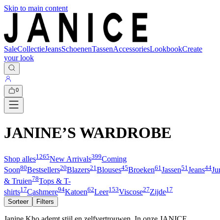
Skip to main content
Sale
Collectie
Jeans
Schoenen
Tassen
Accessories
Lookbook
Create
your look
0
JANINE’S WARDROBE
1265
399
Shop alles
New Arrivals
Coming
80
20
21
45
61
51
44
Soon
Bestsellers
Blazers
Blouses
Broeken
Jassen
Jeans
Ju
78
& Truien
Tops & T-
17
94
62
153
27
17
shirts
Cashmere
Katoen
Leer
Viscose
Zijde
Sorteer
Filters
Janine Kho ademt stijl en zelfvertrouwen. In onze JANICE