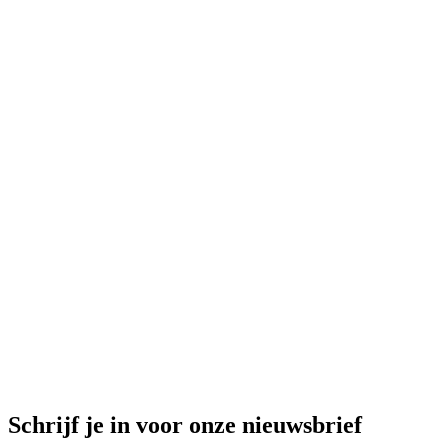
leer
259,95 EUR
103,98 EUR
-
60
%
Beperkte voorraad
Jagger Flared Japanse Denim
Jagger
Flared Japanse Denim
stretch denim
189,95 EUR
75,98 EUR
-
60
%
Uitverkocht
Lars Blouse
Lars Blouse
stretch denim
189,95 EUR
75,98 EUR
Schrijf je in voor onze nieuwsbrief