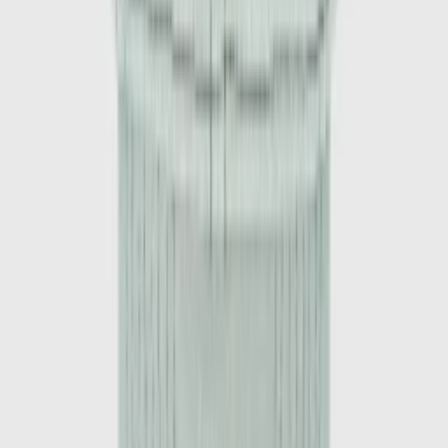
1
/
4
-
60
%