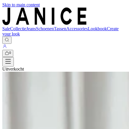
Skip to main content
Sale
Collectie
Jeans
Schoenen
Tassen
Accessories
Lookbook
Create
your look
0
Uitverkocht