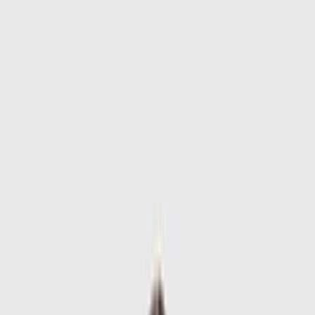
Skip to main content
Sale
Collectie
Jeans
Schoenen
Tassen
Accessories
Lookbook
Create
your look
0
-
60
%
Uitverkocht