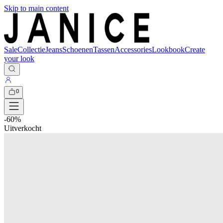
Skip to main content
Sale
Collectie
Jeans
Schoenen
Tassen
Accessories
Lookbook
Create
your look
0
-
60
%
Uitverkocht