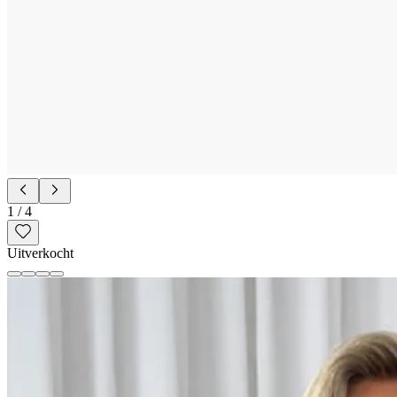
1
/
4
Uitverkocht