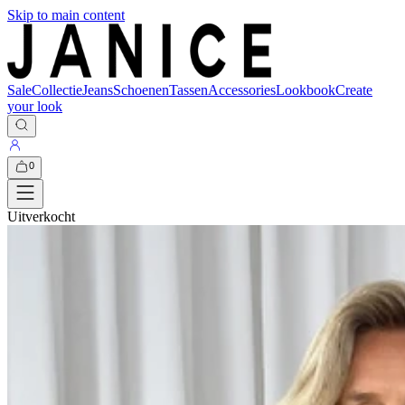
Skip to main content
Sale
Collectie
Jeans
Schoenen
Tassen
Accessories
Lookbook
Create
your look
0
Uitverkocht