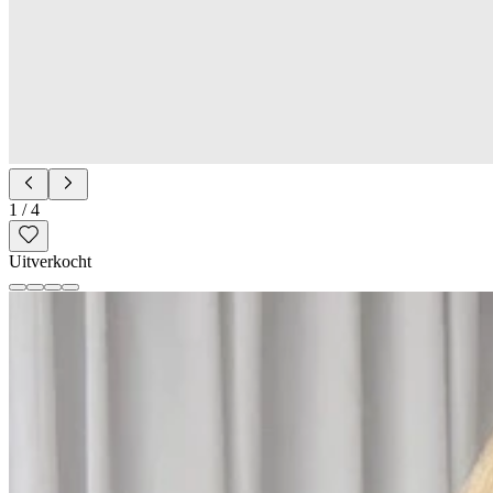
1
/
4
Uitverkocht