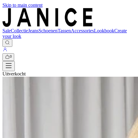
Skip to main content
Sale
Collectie
Jeans
Schoenen
Tassen
Accessories
Lookbook
Create
your look
0
Uitverkocht