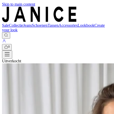
Skip to main content
Sale
Collectie
Jeans
Schoenen
Tassen
Accessories
Lookbook
Create
your look
0
Uitverkocht