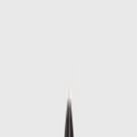
Skip to main content
Sale
Collectie
Jeans
Schoenen
Tassen
Accessories
Lookbook
Create
your look
0
-
60
%
Uitverkocht