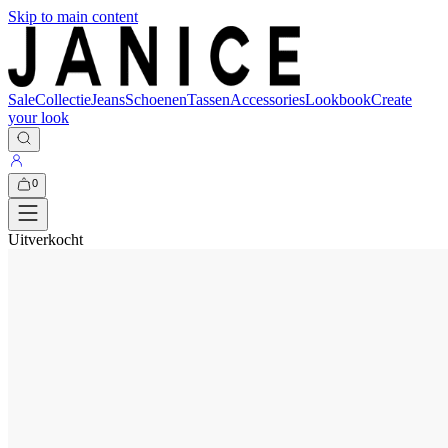
Skip to main content
Sale
Collectie
Jeans
Schoenen
Tassen
Accessories
Lookbook
Create
your look
0
Uitverkocht