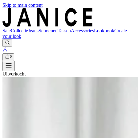
Skip to main content
Sale
Collectie
Jeans
Schoenen
Tassen
Accessories
Lookbook
Create
your look
0
Uitverkocht