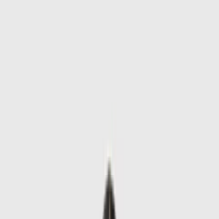
Skip to main content
Sale
Collectie
Jeans
Schoenen
Tassen
Accessories
Lookbook
Create
your look
0
-
60
%
Laatste stuk