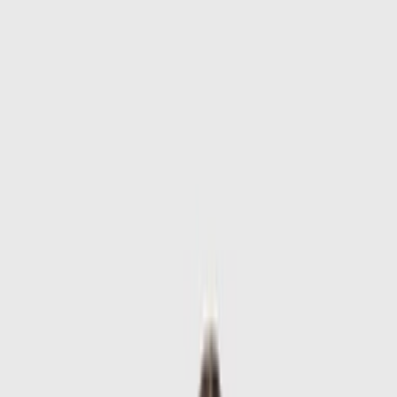
Skip to main content
Sale
Collectie
Jeans
Schoenen
Tassen
Accessories
Lookbook
Create
your look
0
-
50
%
Uitverkocht