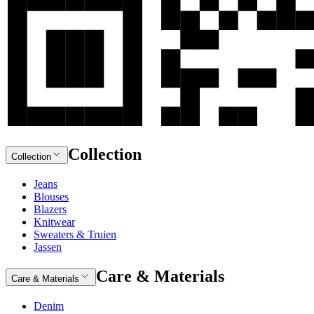
Collection
Collection
Jeans
Blouses
Blazers
Knitwear
Sweaters & Truien
Jassen
Care & Materials
Care & Materials
Denim