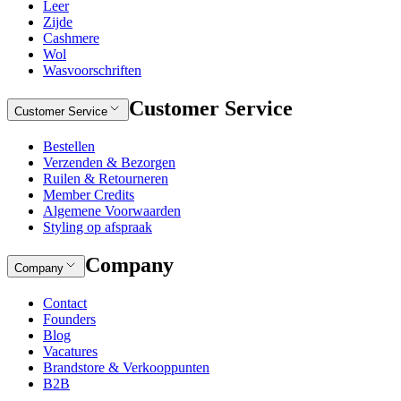
Leer
Zijde
Cashmere
Wol
Wasvoorschriften
Customer Service
Customer Service
Bestellen
Verzenden & Bezorgen
Ruilen & Retourneren
Member Credits
Algemene Voorwaarden
Styling op afspraak
Company
Company
Contact
Founders
Blog
Vacatures
Brandstore & Verkooppunten
B2B