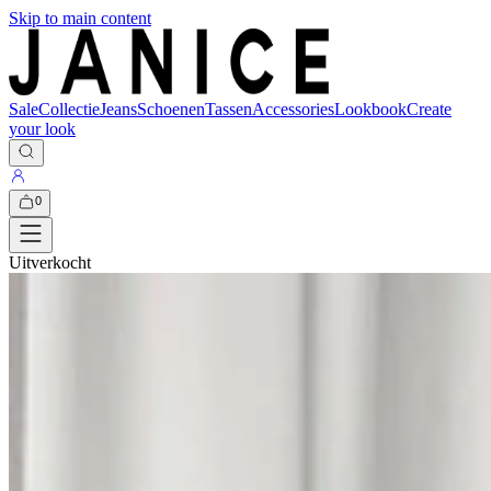
Skip to main content
Sale
Collectie
Jeans
Schoenen
Tassen
Accessories
Lookbook
Create
your look
0
Uitverkocht