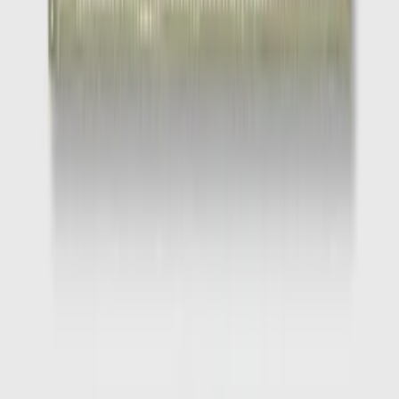
1
/
6
-
50
%