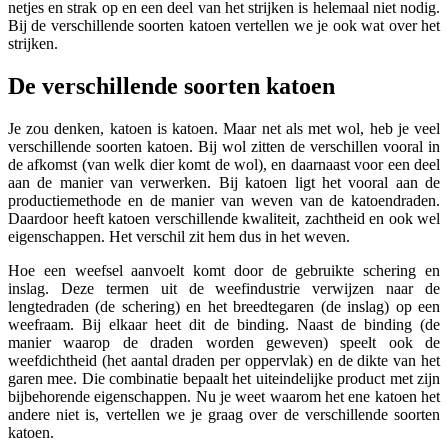
netjes en strak op en een deel van het strijken is helemaal niet nodig.
Bij de verschillende soorten katoen vertellen we je ook wat over het
strijken.
De verschillende soorten katoen
Je zou denken, katoen is katoen. Maar net als met wol, heb je veel
verschillende soorten katoen. Bij wol zitten de verschillen vooral in
de afkomst (van welk dier komt de wol), en daarnaast voor een deel
aan de manier van verwerken. Bij katoen ligt het vooral aan de
productiemethode en de manier van weven van de katoendraden.
Daardoor heeft katoen verschillende kwaliteit, zachtheid en ook wel
eigenschappen. Het verschil zit hem dus in het weven.
Hoe een weefsel aanvoelt komt door de gebruikte schering en
inslag. Deze termen uit de weefindustrie verwijzen naar de
lengtedraden (de schering) en het breedtegaren (de inslag) op een
weefraam. Bij elkaar heet dit de binding. Naast de binding (de
manier waarop de draden worden geweven) speelt ook de
weefdichtheid (het aantal draden per oppervlak) en de dikte van het
garen mee. Die combinatie bepaalt het uiteindelijke product met zijn
bijbehorende eigenschappen. Nu je weet waarom het ene katoen het
andere niet is, vertellen we je graag over de verschillende soorten
katoen.