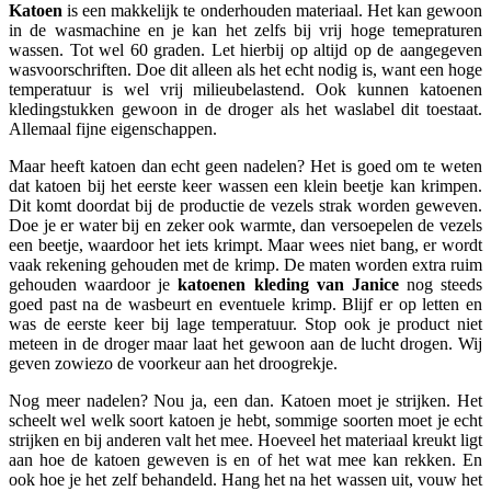
Katoen
is een makkelijk te onderhouden materiaal. Het kan gewoon
in de wasmachine en je kan het zelfs bij vrij hoge temepraturen
wassen. Tot wel 60 graden. Let hierbij op altijd op de aangegeven
wasvoorschriften. Doe dit alleen als het echt nodig is, want een hoge
temperatuur is wel vrij milieubelastend. Ook kunnen katoenen
kledingstukken gewoon in de droger als het waslabel dit toestaat.
Allemaal fijne eigenschappen.
Maar heeft katoen dan echt geen nadelen? Het is goed om te weten
dat katoen bij het eerste keer wassen een klein beetje kan krimpen.
Dit komt doordat bij de productie de vezels strak worden geweven.
Doe je er water bij en zeker ook warmte, dan versoepelen de vezels
een beetje, waardoor het iets krimpt. Maar wees niet bang, er wordt
vaak rekening gehouden met de krimp. De maten worden extra ruim
gehouden waardoor je
katoenen kleding van Janice
nog steeds
goed past na de wasbeurt en eventuele krimp. Blijf er op letten en
was de eerste keer bij lage temperatuur. Stop ook je product niet
meteen in de droger maar laat het gewoon aan de lucht drogen. Wij
geven zowiezo de voorkeur aan het droogrekje.
Nog meer nadelen? Nou ja, een dan. Katoen moet je strijken. Het
scheelt wel welk soort katoen je hebt, sommige soorten moet je echt
strijken en bij anderen valt het mee. Hoeveel het materiaal kreukt ligt
aan hoe de katoen geweven is en of het wat mee kan rekken. En
ook hoe je het zelf behandeld. Hang het na het wassen uit, vouw het