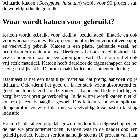
behaarde katoen (
Gossypium hirsutum
) wordt voor 90 procent van
de wereldproductie gebruikt.
Waar wordt katoen voor gebruikt?
Katoen wordt gebruikt voor kleding, beddengoed, lingerie en ook
voor woonaccessoires. Er zijn een aantal redenen voor dit veelzijdig
en veelvuldig gebruik. Katoen is een platte, gedraaide vezel, het
heeft daardoor weinig glans. Hierdoor is het ook redelijk stroef. De
vezels houden elkaar in een garen goed vast. Daardoor is het ook
vrij sterk materiaal. Katoen heeft daardoor de eigenschappen dat het
stevig en slijtvast is. Daarom maakt Janice ook katoenen kleding.
Daarnaast is het een natuurlijk materiaal dat prettig aanvoelt op je
lichaam. Ook ademt het goed en is het sterk vocht absorberend en
goed luchtdoorlatend. In de zomer is katoenen kleding luchtig en
zorgt het voor prettige verkoeling. In de winter wordt katoen niet kil
en hou je een behaaglijk gevoel. Dus katoen staat voor optimaal
draagcomfort en wordt daarom zo veelvuldig toegepast in kleding
industrie.
Katoen is niet alleen populair geworden door haar eigenschappen en
de nieuwe productiemethoden. Katoen was in de handel ook een
geliefd product. Katoen verliest namelijk slechts 10 procent van haar