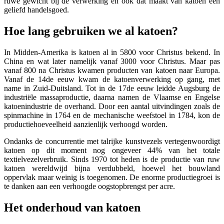
ruwe gewicht bij de verwerking en ook dat maakt van katoen een
geliefd handelsgoed.
Hoe lang gebruiken we al katoen?
In Midden-Amerika is katoen al in 5800 voor Christus bekend. In
China en wat later namelijk vanaf 3000 voor Christus. Maar pas
vanaf 800 na Christus kwamen producten van katoen naar Europa.
Vanaf de 14de eeuw kwam de katoenverwerking op gang, met
name in Zuid-Duitsland. Tot in de 17de eeuw leidde Augsburg de
industriële massaproductie, daarna namen de Vlaamse en Engelse
katoenindustrie de overhand. Door een aantal uitvindingen zoals de
spinmachine in 1764 en de mechanische weefstoel in 1784, kon de
productiehoeveelheid aanzienlijk verhoogd worden.
Ondanks de concurrentie met talrijke kunstvezels vertegenwoordigt
katoen op dit moment nog ongeveer 44% van het totale
textielvezelverbruik. Sinds 1970 tot heden is de productie van ruw
katoen wereldwijd bijna verdubbeld, hoewel het bouwland
oppervlak maar weinig is toegenomen. De enorme productiegroei is
te danken aan een verhoogde oogstopbrengst per acre.
Het onderhoud van katoen