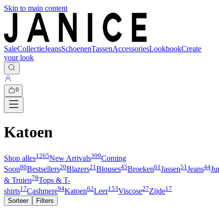
Skip to main content
Sale
Collectie
Jeans
Schoenen
Tassen
Accessories
Lookbook
Create
your look
0
Katoen
1265
399
Shop alles
New Arrivals
Coming
80
20
21
45
61
51
44
Soon
Bestsellers
Blazers
Blouses
Broeken
Jassen
Jeans
Ju
78
& Truien
Tops & T-
17
94
62
153
27
17
shirts
Cashmere
Katoen
Leer
Viscose
Zijde
Sorteer
Filters