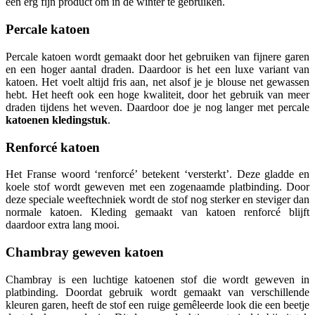
een erg fijn product om in de winter te gebruiken.
Percale katoen
Percale katoen wordt gemaakt door het gebruiken van fijnere garen
en een hoger aantal draden. Daardoor is het een luxe variant van
katoen. Het voelt altijd fris aan, net alsof je je blouse net gewassen
hebt. Het heeft ook een hoge kwaliteit, door het gebruik van meer
draden tijdens het weven. Daardoor doe je nog langer met percale
katoenen kledingstuk
.
Renforcé katoen
Het Franse woord ‘renforcé’ betekent ‘versterkt’. Deze gladde en
koele stof wordt geweven met een zogenaamde platbinding. Door
deze speciale weeftechniek wordt de stof nog sterker en steviger dan
normale katoen. Kleding gemaakt van katoen renforcé blijft
daardoor extra lang mooi.
Chambray geweven katoen
Chambray is een luchtige katoenen stof die wordt geweven in
platbinding. Doordat gebruik wordt gemaakt van verschillende
kleuren garen, heeft de stof een ruige gemêleerde look die een beetje