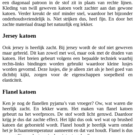
een diagonaal patroon in de stof zit in plaats van rechte lijnen.
Kleding van twill geweven katoen voelt zachter aan dan gewone
katoen. Verder kreukt de stof minder snel, waardoor het bijzonder
onderhoudsvriendelijk is. Niet strijken dus, heel fijn. En door het
zachte materiaal draagt het natuurlijk erg lekker.
Jersey katoen
Ook jersey is heerlijk zacht. Bij jersey wordt de stof niet geweven
maar gebreid. Dit kan zowel met wol, maar ook met de draden van
katoen. Het breien gebeurt volgens een bepaalde techniek waarbij
rechts-links bindingen worden gebruikt waardoor kleine lusjes
worden gevormd. Deze lusjes, die je alleen ziet als je heel goed van
dichtbij kijkt, zorgen voor de eigenschappen soepelheid en
elasticiteit.
Flanel katoen
Ken je nog de flanellen pyjama’s van vroeger? Ow, wat waren die
heerlijk zacht. En lekker warm. Het maken van flanel katoen
gebeurt na het weefproces. De stof wordt licht geruwd. Daardoor
krijg je dus dat zachte effect. Het lijkt dus ook wel wat op brushed
katoen dat geborsteld wordt. Flanel houdt je heerlijk warm omdat
het je lichaamstemperatuur aanneemt en dat vast houdt. Flanel is dus