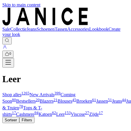
Skip to main content
Sale
Collectie
Jeans
Schoenen
Tassen
Accessories
Lookbook
Create
your look
0
Leer
1265
399
Shop alles
New Arrivals
Coming
80
20
21
45
61
51
44
Soon
Bestsellers
Blazers
Blouses
Broeken
Jassen
Jeans
Ju
78
& Truien
Tops & T-
17
94
62
153
27
17
shirts
Cashmere
Katoen
Leer
Viscose
Zijde
Sorteer
Filters