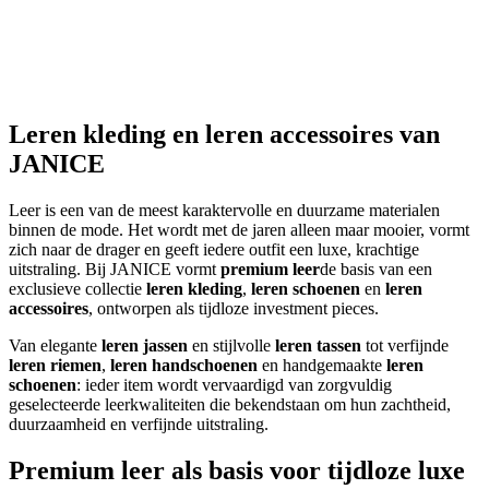
Balti Leer Broek
Balti Leer Broek
leer
500 EUR
Leren kleding en leren accessoires van
JANICE
Leer is een van de meest karaktervolle en duurzame materialen
binnen de mode. Het wordt met de jaren alleen maar mooier, vormt
zich naar de drager en geeft iedere outfit een luxe, krachtige
uitstraling. Bij JANICE vormt
premium leer
de basis van een
exclusieve collectie
leren kleding
,
leren schoenen
en
leren
accessoires
, ontworpen als tijdloze investment pieces.
Van elegante
leren jassen
en stijlvolle
leren tassen
tot verfijnde
leren riemen
,
leren handschoenen
en handgemaakte
leren
schoenen
: ieder item wordt vervaardigd van zorgvuldig
geselecteerde leerkwaliteiten die bekendstaan om hun zachtheid,
duurzaamheid en verfijnde uitstraling.
Premium leer als basis voor tijdloze luxe