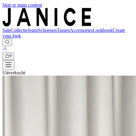
Skip to main content
Sale
Collectie
Jeans
Schoenen
Tassen
Accessories
Lookbook
Create
your look
0
Uitverkocht