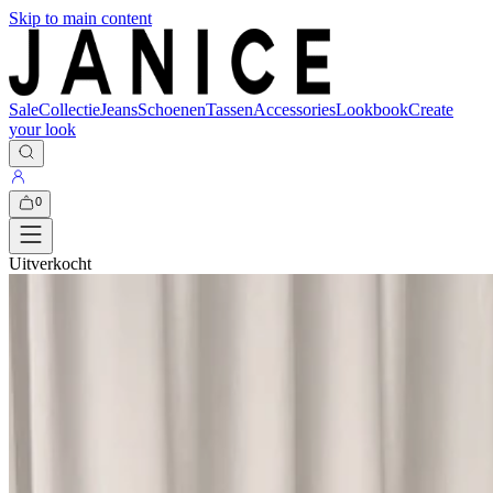
Skip to main content
Sale
Collectie
Jeans
Schoenen
Tassen
Accessories
Lookbook
Create
your look
0
Uitverkocht