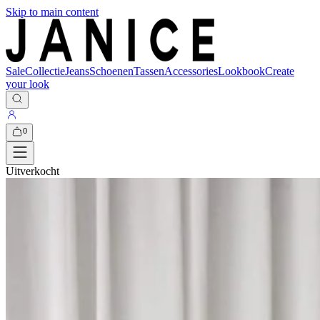
Skip to main content
Sale
Collectie
Jeans
Schoenen
Tassen
Accessories
Lookbook
Create
your look
0
Uitverkocht