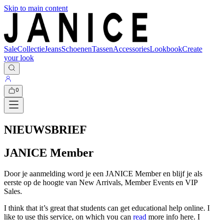
Skip to main content
Sale
Collectie
Jeans
Schoenen
Tassen
Accessories
Lookbook
Create
your look
0
NIEUWSBRIEF
JANICE Member
Door je aanmelding word je een JANICE Member en blijf je als
eerste op de hoogte van New Arrivals, Member Events en VIP
Sales.
I think that it’s great that students can get educational help online. I
like to use this service, on which you can
read
more info here. I