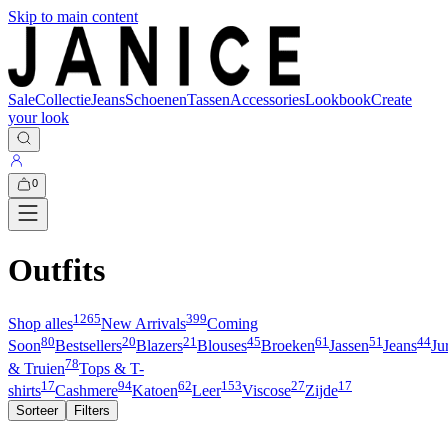
Skip to main content
Sale
Collectie
Jeans
Schoenen
Tassen
Accessories
Lookbook
Create
your look
0
Outfits
1265
399
Shop alles
New Arrivals
Coming
80
20
21
45
61
51
44
Soon
Bestsellers
Blazers
Blouses
Broeken
Jassen
Jeans
Ju
78
& Truien
Tops & T-
17
94
62
153
27
17
shirts
Cashmere
Katoen
Leer
Viscose
Zijde
Sorteer
Filters