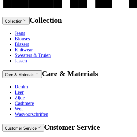
Collection
Collection
Jeans
Blouses
Blazers
Knitwear
Sweaters & Truien
Jassen
Care & Materials
Care & Materials
Denim
Leer
Zijde
Cashmere
Wol
Wasvoorschriften
Customer Service
Customer Service