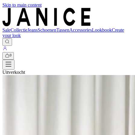
Skip to main content
Sale
Collectie
Jeans
Schoenen
Tassen
Accessories
Lookbook
Create
your look
0
Uitverkocht