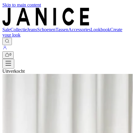
Skip to main content
Sale
Collectie
Jeans
Schoenen
Tassen
Accessories
Lookbook
Create
your look
0
Uitverkocht