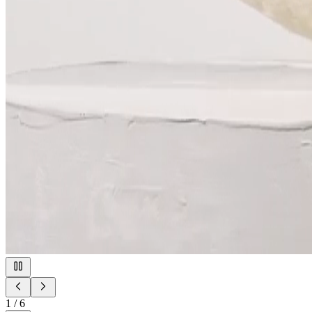
1
/
6