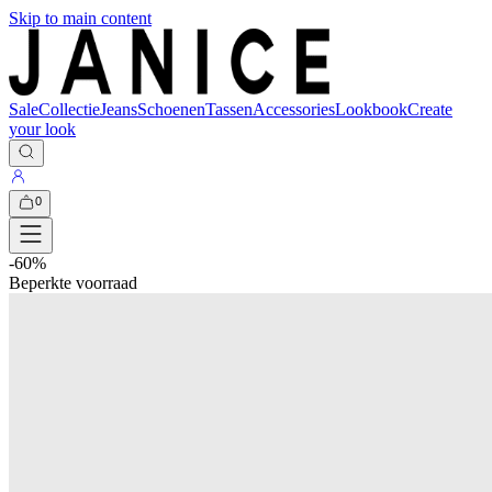
Skip to main content
Sale
Collectie
Jeans
Schoenen
Tassen
Accessories
Lookbook
Create
your look
0
-
60
%
Beperkte voorraad