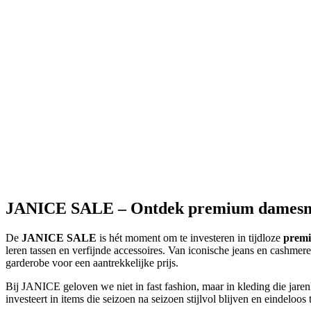
-
60
%
Mason Wide Leg 932
Mason Wide Leg 932
stretch denim
195 EUR
78 EUR
-
60
%
Jason Straight 264
Jason Straight 264
stretch denim
190 EUR
76 EUR
JANICE SALE – Ontdek premium damesmod
De
JANICE SALE
is hét moment om te investeren in tijdloze
prem
leren tassen en verfijnde accessoires. Van iconische jeans en cashmer
garderobe voor een aantrekkelijke prijs.
Bij JANICE geloven we niet in fast fashion, maar in kleding die jare
investeert in items die seizoen na seizoen stijlvol blijven en eindeloos