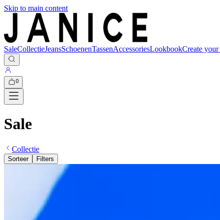
Skip to main content
Sale
Collectie
Jeans
Schoenen
Tassen
Accessories
Lookbook
Create your
0
Sale
Collectie
Sorteer
Filters