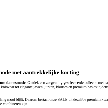
e met aantrekkelijke korting
ium damesmode
. Ontdek een zorgvuldig geselecteerde collectie met a
e knitwear tot elegante jassen, jurken, blouses en premium basics: tij
nlang mooi blijft. Daarom bestaat onze SALE uit dezelfde premium kwal
 te combineren zijn.