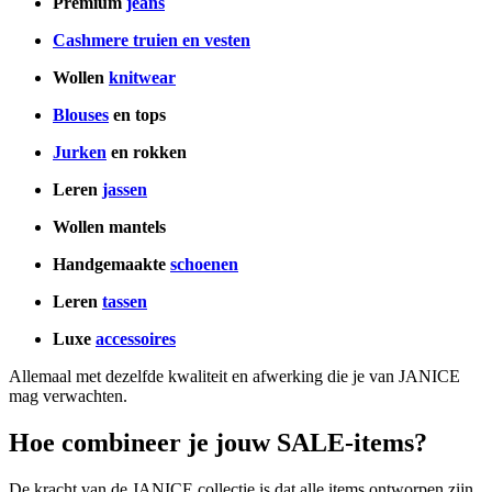
Premium
jeans
Cashmere truien en vesten
Wollen
knitwear
Blouses
en tops
Jurken
en rokken
Leren
jassen
Wollen mantels
Handgemaakte
schoenen
Leren
tassen
Luxe
accessoires
Allemaal met dezelfde kwaliteit en afwerking die je van JANICE
mag verwachten.
Hoe combineer je jouw SALE-items?
De kracht van de JANICE collectie is dat alle items ontworpen zijn