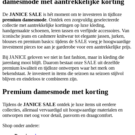
damesmode met aantrekkelijke korting
De
JANICE SALE
is hét moment om te investeren in tijdloze
premium damesmode
. Ontdek een zorgvuldig geselecteerde
collectie met aantrekkelijke kortingen op luxe kleding,
handgemaakte schoenen, leren tassen en verfijnde accessoires. Van
iconische jeans en cashmere knitwear tot elegante jassen, jurken,
blouses en premium basics: tijdens de SALE voeg je hoogwaardige
investment pieces toe aan je garderobe voor een aantrekkelijke prijs.
Bij JANICE geloven we niet in fast fashion, maar in kleding die
jarenlang mooi blijft. Daarom bestaat onze SALE uit dezelfde
premium kwaliteit en tijdloze ontwerpen waar het merk om
bekendstaat. Je investeert in items die seizoen na seizoen stijlvol
blijven en eindeloos te combineren zijn.
Premium damesmode met korting
Tijdens de
JANICE SALE
ontdek je luxe items uit eerdere
collecties, allemaal vervaardigd uit hoogwaardige materialen en
ontworpen met oog voor detail, pasvorm en draagcomfort.
Shop onder andere: