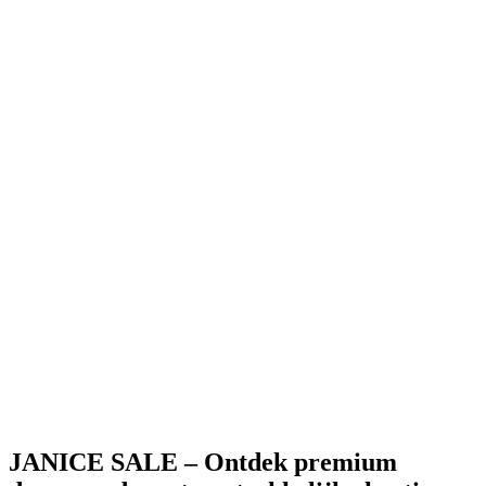
stretch denim
195 EUR
78 EUR
-
60
%
Mason Wide Leg 932
Mason Wide Leg
932
stretch denim
195 EUR
78 EUR
-
60
%
Oliver Sweater
Oliver Sweater
katoen
165 EUR
66 EUR
JANICE SALE – Ontdek premium