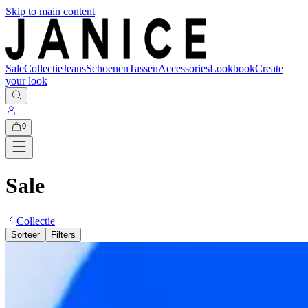
Skip to main content
Sale
Collectie
Jeans
Schoenen
Tassen
Accessories
Lookbook
Create
your look
0
Sale
Collectie
Sorteer
Filters