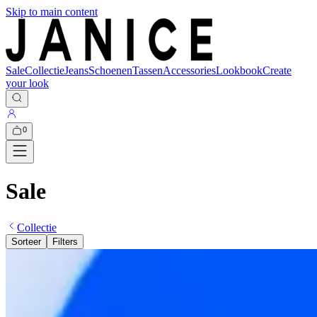
Skip to main content
Sale
Collectie
Jeans
Schoenen
Tassen
Accessories
Lookbook
Create
your look
0
Sale
Collectie
Sorteer
Filters