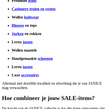
Premium
jeans
Cashmere truien en vesten
Wollen
knitwear
Blouses
en tops
Jurken
en rokken
Leren
jassen
Wollen mantels
Handgemaakte
schoenen
Leren
tassen
Luxe
accessoires
Allemaal met dezelfde kwaliteit en afwerking die je van JANICE
mag verwachten.
Hoe combineer je jouw SALE-items?
De kracht van de JANICE collectie is dat alle items ontworpen zijn