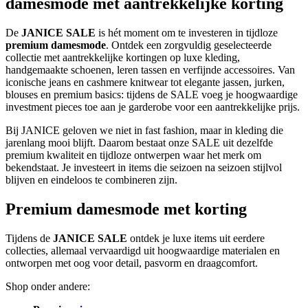
damesmode met aantrekkelijke korting
De
JANICE SALE
is hét moment om te investeren in tijdloze
premium damesmode
. Ontdek een zorgvuldig geselecteerde
collectie met aantrekkelijke kortingen op luxe kleding,
handgemaakte schoenen, leren tassen en verfijnde accessoires. Van
iconische jeans en cashmere knitwear tot elegante jassen, jurken,
blouses en premium basics: tijdens de SALE voeg je hoogwaardige
investment pieces toe aan je garderobe voor een aantrekkelijke prijs.
Bij JANICE geloven we niet in fast fashion, maar in kleding die
jarenlang mooi blijft. Daarom bestaat onze SALE uit dezelfde
premium kwaliteit en tijdloze ontwerpen waar het merk om
bekendstaat. Je investeert in items die seizoen na seizoen stijlvol
blijven en eindeloos te combineren zijn.
Premium damesmode met korting
Tijdens de
JANICE SALE
ontdek je luxe items uit eerdere
collecties, allemaal vervaardigd uit hoogwaardige materialen en
ontworpen met oog voor detail, pasvorm en draagcomfort.
Shop onder andere: