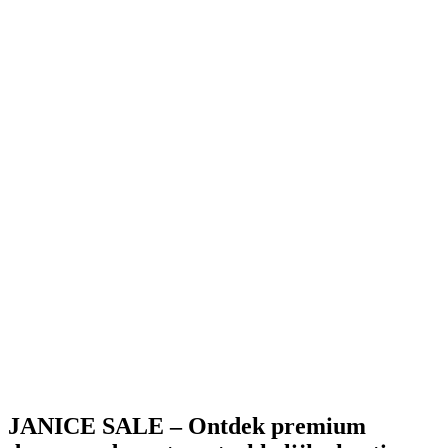
stretch denim
195 EUR
78 EUR
-
60
%
Mason Wide Leg 932
Mason Wide Leg
932
stretch denim
195 EUR
78 EUR
-
60
%
Jason Straight 264
Jason Straight 264
stretch denim
190 EUR
76 EUR
JANICE SALE – Ontdek premium