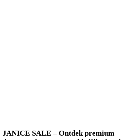
stretch denim
195 EUR
78 EUR
-
60
%
Mason Wide Leg 932
Mason Wide Leg
932
stretch denim
195 EUR
78 EUR
-
60
%
Oliver Sweater
Oliver Sweater
katoen
165 EUR
66 EUR
JANICE SALE – Ontdek premium