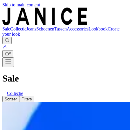
Skip to main content
Sale
Collectie
Jeans
Schoenen
Tassen
Accessories
Lookbook
Create
your look
0
Sale
Collectie
Sorteer
Filters