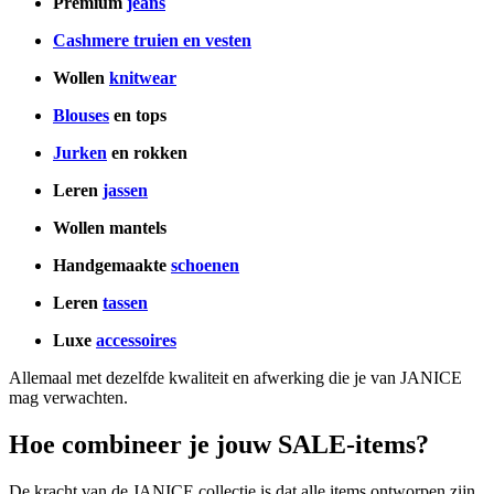
Premium
jeans
Cashmere truien en vesten
Wollen
knitwear
Blouses
en tops
Jurken
en rokken
Leren
jassen
Wollen mantels
Handgemaakte
schoenen
Leren
tassen
Luxe
accessoires
Allemaal met dezelfde kwaliteit en afwerking die je van JANICE
mag verwachten.
Hoe combineer je jouw SALE-items?
De kracht van de JANICE collectie is dat alle items ontworpen zijn