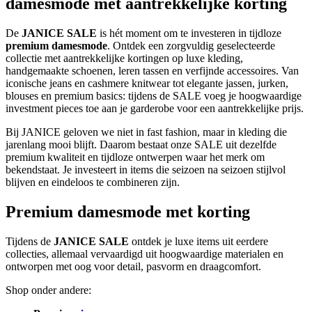
damesmode met aantrekkelijke korting
De
JANICE SALE
is hét moment om te investeren in tijdloze
premium damesmode
. Ontdek een zorgvuldig geselecteerde
collectie met aantrekkelijke kortingen op luxe kleding,
handgemaakte schoenen, leren tassen en verfijnde accessoires. Van
iconische jeans en cashmere knitwear tot elegante jassen, jurken,
blouses en premium basics: tijdens de SALE voeg je hoogwaardige
investment pieces toe aan je garderobe voor een aantrekkelijke prijs.
Bij JANICE geloven we niet in fast fashion, maar in kleding die
jarenlang mooi blijft. Daarom bestaat onze SALE uit dezelfde
premium kwaliteit en tijdloze ontwerpen waar het merk om
bekendstaat. Je investeert in items die seizoen na seizoen stijlvol
blijven en eindeloos te combineren zijn.
Premium damesmode met korting
Tijdens de
JANICE SALE
ontdek je luxe items uit eerdere
collecties, allemaal vervaardigd uit hoogwaardige materialen en
ontworpen met oog voor detail, pasvorm en draagcomfort.
Shop onder andere: