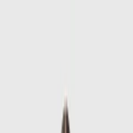
Skip to main content
Sale
Collectie
Jeans
Schoenen
Tassen
Accessories
Lookbook
Create
your look
0
-
50
%
Uitverkocht