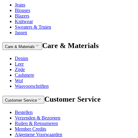
Jeans
Blouses
Blazers
Knitwear
Sweaters & Truien
Jassen
Care & Materials
Care & Materials
Denim
Leer
Zijde
Cashmere
Wol
Wasvoorschriften
Customer Service
Customer Service
Bestellen
Verzenden & Bezorgen
Ruilen & Retourneren
Member Credits
Algemene Voorwaarden