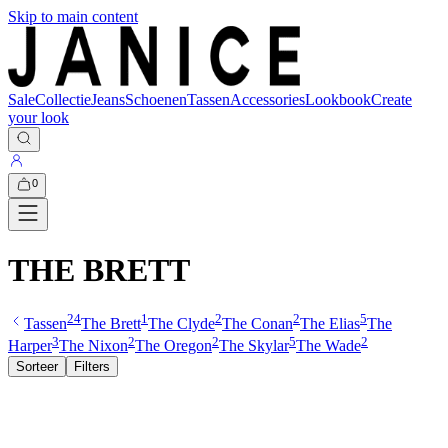
Skip to main content
Sale
Collectie
Jeans
Schoenen
Tassen
Accessories
Lookbook
Create
your look
0
THE BRETT
24
1
2
2
5
Tassen
The Brett
The Clyde
The Conan
The Elias
The
3
2
2
5
2
Harper
The Nixon
The Oregon
The Skylar
The Wade
Sorteer
Filters
-
60
%