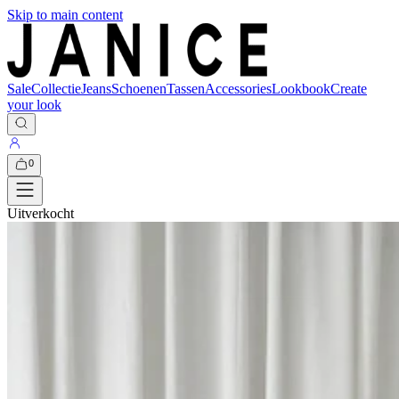
Skip to main content
Sale
Collectie
Jeans
Schoenen
Tassen
Accessories
Lookbook
Create
your look
0
Uitverkocht