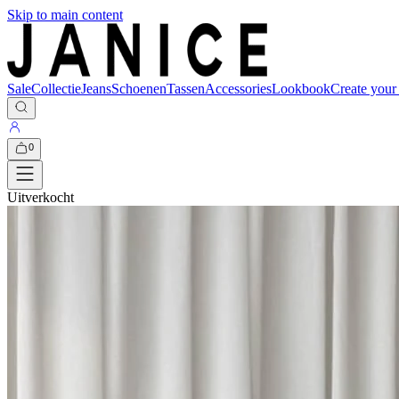
Skip to main content
Sale
Collectie
Jeans
Schoenen
Tassen
Accessories
Lookbook
Create your
0
Uitverkocht