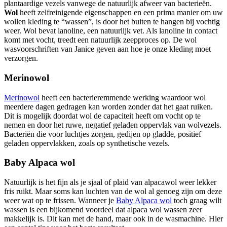
plantaardige vezels vanwege de natuurlijk afweer van bacterieën.
Wol
heeft zelfreinigende eigenschappen en een prima manier om uw
wollen kleding te “wassen”, is door het buiten te hangen bij vochtig
weer. Wol bevat lanoline, een natuurlijk vet. Als lanoline in contact
komt met vocht, treedt een natuurlijk zeepproces op. De wol
wasvoorschriften van Janice geven aan hoe je onze kleding moet
verzorgen.
Merinowol
Merinowol
heeft een bacterieremmende werking waardoor wol
meerdere dagen gedragen kan worden zonder dat het gaat ruiken.
Dit is mogelijk doordat wol de capaciteit heeft om vocht op te
nemen en door het ruwe, negatief geladen oppervlak van wolvezels.
Bacteriën die voor luchtjes zorgen, gedijen op gladde, positief
geladen oppervlakken, zoals op synthetische vezels.
Baby Alpaca wol
Natuurlijk is het fijn als je sjaal of plaid van alpacawol weer lekker
fris ruikt. Maar soms kan luchten van de wol al genoeg zijn om deze
weer wat op te frissen. Wanneer je
Baby Alpaca wol
toch graag wilt
wassen is een bijkomend voordeel dat alpaca wol wassen zeer
makkelijk is. Dit kan met de hand, maar ook in de wasmachine. Hier