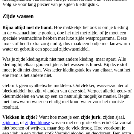
Volg ze voor lang plezier van je zijden kledingstuk.
Zijde wassen
Bijna altijd met de hand.
Hoe makkelijk het ook is om je kleding
in de wasmachine te gooien, doe het niet met zijde, of je moet een
speciale wasmachine hebben met luxe zijde wasprogramma. Deze
luxe stof heeft extra zorg nodig, dus maak een badje met lauwwarm
water en gebruik een speciaal zijdewasmiddel.
Was je zijde kledingstuk niet met andere kleding, maar apart
.
Alle
kleding bij elkaar gooien tijdens het wassen is funest. Bij deze stof
moet je dit niet doen. Was ieder kledingstuk los van elkaar, want het
ene item is het andere niet.
Gebruik geen synthetische middelen. Ontvlekker, wasverzachter of
bleekmiddel: het zijn vijanden van deze stof. Vergeet allerlei geur- of
kleurmiddelen en was op een zo natuurlijk mogelijke manier. Begin
met lauwwarm water en eindig met koud water voor het mooiste
resultaat.
Vlekken in zijde?
Want hoe moet je een
zijde jurk
, zijden sjaal,
zijde rok
of
zijden blouse
wassen met een grote vlek erin? Ga vooral
niet boenen of wrijven, maar dep de vlek droog. Hoe voorkom je
een vlek in een zijden stof? Vermijd alcohol en deodorant. Ben extra