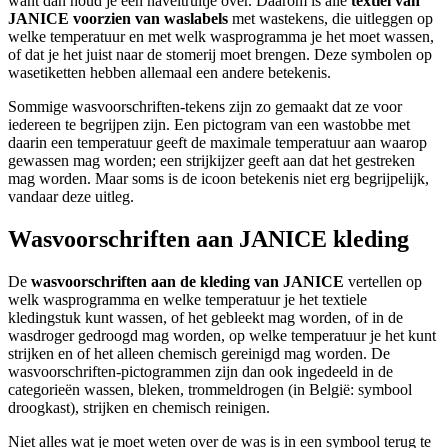
want dan houd je een naveltruitje over. Daarom is alle
textiel van
JANICE voorzien van waslabels
met wastekens, die uitleggen op
welke temperatuur en met welk wasprogramma je het moet wassen,
of dat je het juist naar de stomerij moet brengen. Deze symbolen op
wasetiketten hebben allemaal een andere betekenis.
Sommige wasvoorschriften-tekens zijn zo gemaakt dat ze voor
iedereen te begrijpen zijn. Een pictogram van een wastobbe met
daarin een temperatuur geeft de maximale temperatuur aan waarop
gewassen mag worden; een strijkijzer geeft aan dat het gestreken
mag worden. Maar soms is de icoon betekenis niet erg begrijpelijk,
vandaar deze uitleg.
Wasvoorschriften aan JANICE kleding
De
wasvoorschriften aan de kleding van JANICE
vertellen op
welk wasprogramma en welke temperatuur je het textiele
kledingstuk kunt wassen, of het gebleekt mag worden, of in de
wasdroger gedroogd mag worden, op welke temperatuur je het kunt
strijken en of het alleen chemisch gereinigd mag worden. De
wasvoorschriften-pictogrammen zijn dan ook ingedeeld in de
categorieën wassen, bleken, trommeldrogen (in België: symbool
droogkast), strijken en chemisch reinigen.
Niet alles wat je moet weten over de was is in een symbool terug te