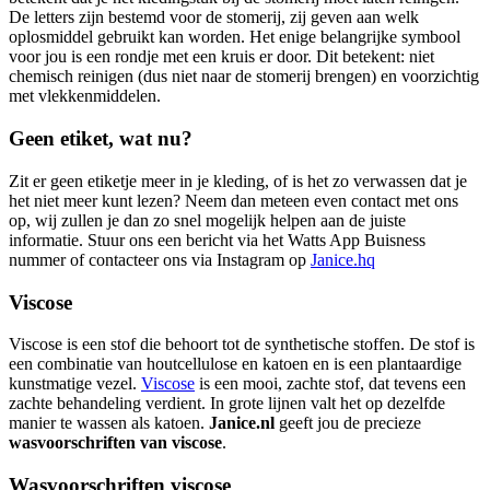
De letters zijn bestemd voor de stomerij, zij geven aan welk
oplosmiddel gebruikt kan worden. Het enige belangrijke symbool
voor jou is een rondje met een kruis er door. Dit betekent: niet
chemisch reinigen (dus niet naar de stomerij brengen) en voorzichtig
met vlekkenmiddelen.
Geen etiket, wat nu?
Zit er geen etiketje meer in je kleding, of is het zo verwassen dat je
het niet meer kunt lezen? Neem dan meteen even contact met ons
op, wij zullen je dan zo snel mogelijk helpen aan de juiste
informatie. Stuur ons een bericht via het Watts App Buisness
nummer of contacteer ons via Instagram op
Janice.hq
Viscose
Viscose is een stof die behoort tot de synthetische stoffen. De stof is
een combinatie van houtcellulose en katoen en is een plantaardige
kunstmatige vezel.
Viscose
is een mooi, zachte stof, dat tevens een
zachte behandeling verdient. In grote lijnen valt het op dezelfde
manier te wassen als katoen.
Janice.nl
geeft jou de precieze
wasvoorschriften van viscose
.
Wasvoorschriften viscose