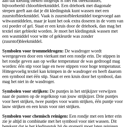
aan dat kleding bleken mogelijk is met elk bleekmiddel,
bijvoorbeeld chloorbleekmiddel. Een driehoek met diagonale
strepen geeft aan dat je dit kledingstuk kunt wassen met een
zuurstofbleekmiddel. Vaak is zuurstofbleekmiddel toegevoegd aan
witwasmiddelen, maar je kunt het ook extra doseren in de vorm van
oxi poeder of gel. Staat er een kruis door de driehoek, dan mag het
textiel niet gebleekt worden. Je moet het kledingstuk wassen met
een wasmiddel voor witte of gekleurde was zonder
(zuurstof)bleekmiddel.
Symbolen voor trommeldrogen:
De wasdroger wordt
weergegeven door een vierkant met een rondje erin. De stippen in
het rondje geven aan op welke temperatuur de was gedroogd mag
worden: één stip voor lage en twee stippen voor hoge temperatuur.
Hittegevoelig textiel kan krimpen in de wasdroger en heeft daarom
een symbool met één stip. Staat er een kruis door het symbool, dan
mag het niet in de wasdroger.
Symbolen voor strijken:
De puntjes in het strijkijzer verwijzen
naar de punten op de regelknop van jouw strijkijzer. Drie puntjes
voor heet strijken, twee puntjes voor warm strijken, één puntje voor
lauw strijken en een kruis voor niet strijken.
Symbolen voor chemisch reinigen:
Een rondje met een letter erin
zie je altijd in combinatie met het symbool voor niet wassen. Dit
betekent dat je het kledingstuk bij de stomerij moet laten reinigen.