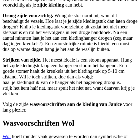
voorzichtig als je
zijde kleding
aan hebt.
Droog zijde voorzichtig.
Wring de stof nooit uit, want dit
beschadigt de vezels. Hoe laat je je zijde kledingstuk dan laten droge
drogen? Knijp je kledingstuk voorzichtig uit zodat het niet meer
kletsnat is en rol het vervolgens in een droge handdoek. Na een
aantal minuten laat je het aan een kledinghanger drogen (zeg maar
dag tegen kreukels!). Een zuurstofrijke ruimte is hierbij een must,
dus op warme dagen hang je het aan de waslijn buiten.
Strijken van zijde.
Het meest ideale is een stoom apparaat. Hang
het zijde kledingstuk op een hanger en stoom het hangend. Een
goede stomer haalt de kreukels uit het kledingstuk op 5-10 cm
afstand. Wil je toch strijken, doe dan als volgt:
haal je kledingstuk van de hanger als het nagenoeg droog is.
strijk het item half nat, maar spuit het niet nat, want daarvan krijg je
vlekken.
Volg de zijde
wasvoorschriften aan de kleding van Janice
voor
lang plezier.
Wasvoorschriften Wol
Wol
hoeft minder vaak gewassen te worden dan synthetische of