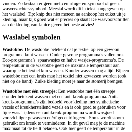
vinden. Zo bestaan er geen niet-centrifugeren-symbool of geen-
wasverzachter-symbool. Meestal wordt dit in tekst aangegeven op
het waslabel. Tip: knip dus niet meteen na aankoop het etiket uit je
kleding, maar kijk goed wat er precies op staat! De wasvoorschriften
aan de kleding van Janice geven het beste advies!
Waslabel symbolen
Wastobbe:
De wastobbe betekent dat je textiel op een gewoon
programma kunt wassen. Onder gewone programma’s vallen ook
Eco-programma’s, spaarwasjes en halve wasjes-programma’s. De
temperatuur in de wastobbe geeft de maximale temperatuur aan
waarop je het textiel kun wassen. Kouder wassen mag altijd. Bij een
wastobbe met een kruis mag het textiel niet gewassen worden (ook
niet op de hand). Zulke kleding moet je naar de stomerij brengen.
Wastobbe met één streepje:
Een wastobbe met één streepje
eronder betekent wassen met een anti kreuk-programma. Anti-
kreuk-programma’s zijn bedoeld voor kleding met synthetische
vezels of kreukherstellend vezels en is ook goed te gebruiken voor
fijne was. Tijdens een antikreuk-programma wordt wasgoed
voorzichtiger gewassen en/of gecentrifugeerd. Soms wordt stoom
gebruikt om kreuk te verminderen. In dit geval mag je de machine
maximaal tot de helft beladen. Ook hier geeft de temperatuur in de