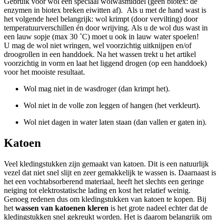
Gebruik voor wol een speciaal wolwasmiddel (géén biotex: de
enzymen in biotex breken eiwitten af). Als u met de hand wast is
het volgende heel belangrijk: wol krimpt (door vervilting) door
temperatuurverschillen én door wrijving. Als u de wol dus wast in
een lauw sopje (max 30 ˚C) moet u ook in lauw water spoelen!
U mag de wol niet wringen, wel voorzichtig uitknijpen en/of
droogrollen in een handdoek. Na het wassen trekt u het artikel
voorzichtig in vorm en laat het liggend drogen (op een handdoek)
voor het mooiste resultaat.
Wol mag niet in de wasdroger (dan krimpt het).
Wol niet in de volle zon leggen of hangen (het verkleurt).
Wol niet dagen in water laten staan (dan vallen er gaten in).
Katoen
Veel kledingstukken zijn gemaakt van katoen. Dit is een natuurlijk
vezel dat niet snel slijt en zeer gemakkelijk te wassen is. Daarnaast is
het een vochtabsorberend materiaal, heeft het slechts een geringe
neiging tot elektrostatische lading en kost het relatief weinig.
Genoeg redenen dus om kledingstukken van katoen te kopen. Bij
het
wassen van katoenen kleren
is het grote nadeel echter dat de
kledingstukken snel gekreukt worden. Het is daarom belangrijk om