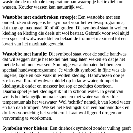
wastobbe de maximale temperatuur aan waarop je het textiel kun
wassen. Kouder wassen kan natuurlijk wel.
Wastobbe met onderbroken streepje:
Een wastobbe met een
onderbroken streepje is het symbool voor het wolwasprogramma,
dat mag op maximaal 30 of 40 graden. Dit symbool staat in wollen
kleding en kleding die deels uit wol bestaat. Gebruik voor wol altijd
een speciaal wolwasmiddel en belaad de trommel maximaal tot een
kwart van het maximale gewicht.
Wastobbe met handje:
Dit symbool staat voor de snelle handwas,
dat wil zeggen dat je het textiel niet mag laten weken en dat je het
met de hand moet wassen. Sommige wasautomaten hebben een
speciaal handwasprogramma. Je vindt dit symbool in fijne was als
lingerie, zijde en ook vaak in wollen kleding. Handwassen doe je
zo: los wat fijn- of wolwasmiddel op in lauw water, dompel het
kledingstuk onder en masseer het sop er zachtjes doorheen.
Daarna spoel je het kledingstuk uit in schoon water. In geval van
wol is het belangrijk om na te spoelen met water van dezelfde
temperatuur als het waswater. Wol ‘schrikt’ namelijk van koud water
en kan dan krimpen. Wikkel het kledingstuk in een badhanddoek en
druk zo voorzichtig het vocht eruit. Laat wol liggend drogen om
vervorming te voorkomen.
Symbolen voor bleken:
Een driehoek symbool zonder vulling geeft