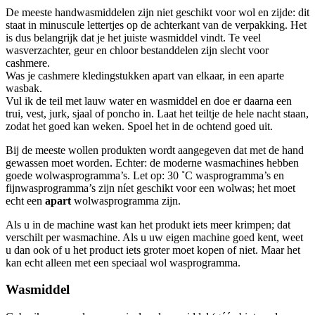
De meeste handwasmiddelen zijn niet geschikt voor wol en zijde: dit
staat in minuscule lettertjes op de achterkant van de verpakking. Het
is dus belangrijk dat je het juiste wasmiddel vindt. Te veel
wasverzachter, geur en chloor bestanddelen zijn slecht voor
cashmere.
Was je cashmere kledingstukken apart van elkaar, in een aparte
wasbak.
Vul ik de teil met lauw water en wasmiddel en doe er daarna een
trui, vest, jurk, sjaal of poncho in. Laat het teiltje de hele nacht staan,
zodat het goed kan weken. Spoel het in de ochtend goed uit.
Bij de meeste wollen produkten wordt aangegeven dat met de hand
gewassen moet worden. Echter: de moderne wasmachines hebben
goede wolwasprogramma’s. Let op: 30 ˚C wasprogramma’s en
fijnwasprogramma’s zijn níet geschikt voor een wolwas; het moet
echt een
apart
wolwasprogramma zijn.
Als u in de machine wast kan het produkt iets meer krimpen; dat
verschilt per wasmachine. Als u uw eigen machine goed kent, weet
u dan ook of u het product iets groter moet kopen of niet. Maar het
kan echt alleen met een speciaal wol wasprogramma.
Wasmiddel