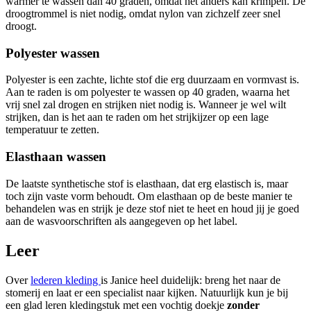
warmer te wassen dan 40 graden, omdat het anders kan krimpen. De
droogtrommel is niet nodig, omdat nylon van zichzelf zeer snel
droogt.
Polyester wassen
Polyester is een zachte, lichte stof die erg duurzaam en vormvast is.
Aan te raden is om polyester te wassen op 40 graden, waarna het
vrij snel zal drogen en strijken niet nodig is. Wanneer je wel wilt
strijken, dan is het aan te raden om het strijkijzer op een lage
temperatuur te zetten.
Elasthaan wassen
De laatste synthetische stof is elasthaan, dat erg elastisch is, maar
toch zijn vaste vorm behoudt. Om elasthaan op de beste manier te
behandelen was en strijk je deze stof niet te heet en houd jij je goed
aan de wasvoorschriften als aangegeven op het label.
Leer
Over
lederen kleding
is Janice heel duidelijk: breng het naar de
stomerij en laat er een specialist naar kijken. Natuurlijk kun je bij
een glad leren kledingstuk met een vochtig doekje
zonder