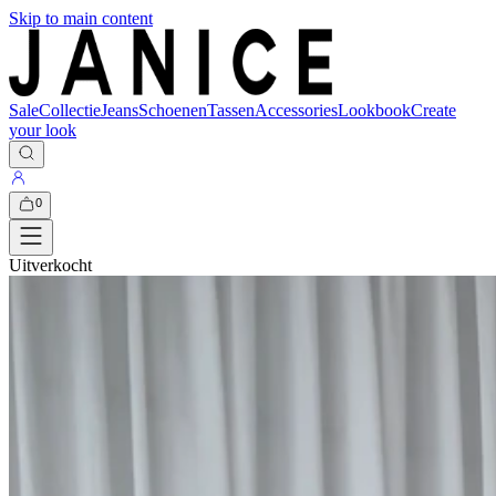
Skip to main content
Sale
Collectie
Jeans
Schoenen
Tassen
Accessories
Lookbook
Create
your look
0
Uitverkocht