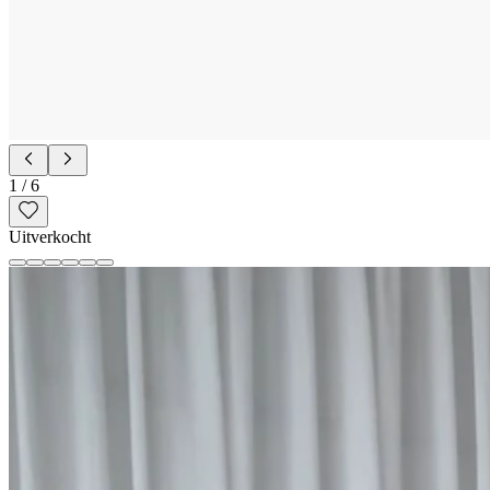
1
/
6
Uitverkocht